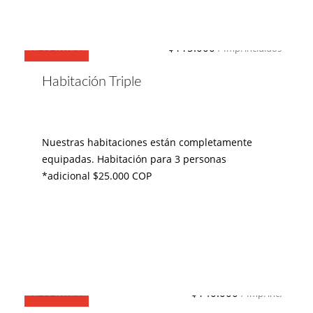
$115.000
RESERVAR
/ Imp. incluidos
Habitación Triple
Nuestras habitaciones están completamente
equipadas. Habitación para 3 personas
*adicional $25.000 COP
$140.000
RESERVAR
/ Imp. inc.