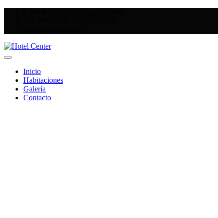
Carrera 4 #12-52 Ibagué -Tolima
311 249 53 26 / (8) 263 73 22
info@hotelcenter.co
Inicio
Habitaciones
Galería
Contacto