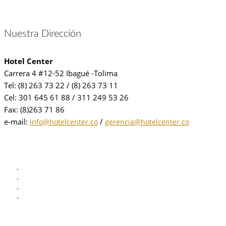
Nuestra Dirección
Hotel Center
Carrera 4 #12-52 Ibagué -Tolima
Tel: (8) 263 73 22 / (8) 263 73 11
Cel: 301 645 61 88 / 311 249 53 26
Fax: (8)263 71 86
e-mail:
/
info@hotelcenter.co
gerencia@hotelcenter.co
Páginas
Inicio
Habitaciones
Galería
Contacto
Reservación