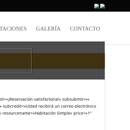
TACIONES
GALERÍA
CONTACTO
it=»¡Reservación satisfactoria!» subsubmit=»»
 subcredit=»Usted recibirá un correo electrónico
a.» resourcename=»Habitación Simple» price=»1″