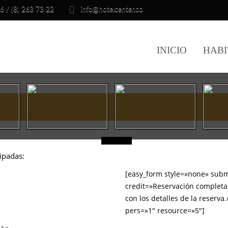
6 / (8) 263 73 22
info@hotelcenter.co
INICIO
HABI
ipadas:
[easy_form style=»none» subm
credit=»Reservación completa»
con los detalles de la reserv
pers=»1″ resource=»5″]