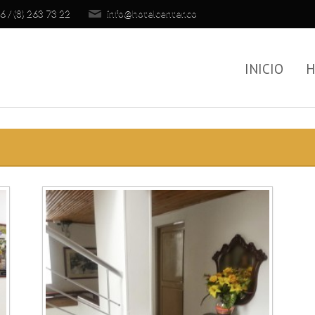
6 / (8) 263 73 22
info@hotelcenter.co
INICIO
H