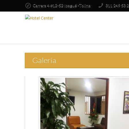
Carrera 4 #12-52 Ibagué -Tolima
311 249 53 2
Galería