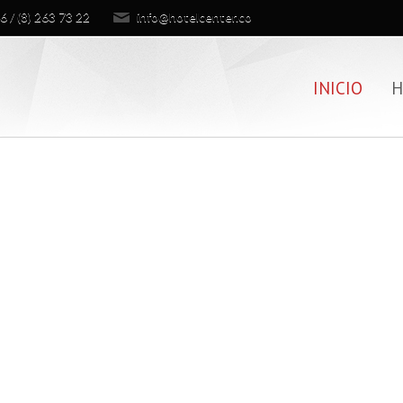
6 / (8) 263 73 22
info@hotelcenter.co
INICIO
H