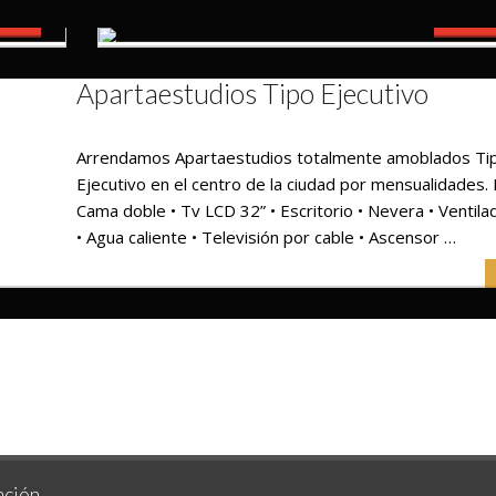
Habitación Doble
$140.000
VAR
RESE
incluidos
Habitación Cuádruple
Apartaestudios Tipo Ejecutivo
adas.
Nuestras habitaciones están completamente equip
Habitación para 2 personas * adicional $25.000 CO
Arrendamos Apartaestudios totalmente amoblados Ti
adas.
Nuestras habitaciones están completamente equip
Ejecutivo en el centro de la ciudad por mensualidades. I
Habitación para 4 personas *adicional $25.000 CO
Cama doble • Tv LCD 32” • Escritorio • Nevera • Ventilad
• Agua caliente • Televisión por cable • Ascensor …
ación