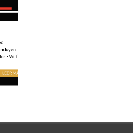
RVAR
/ Imp. inc.
adas.
P
po
adas.
ncluyen: •
P
or • Wi-fi
LEER MÁS