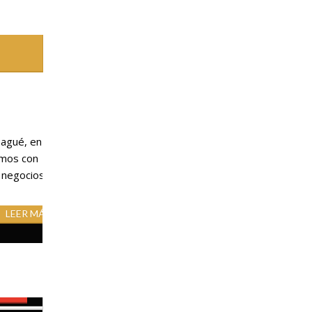
bagué, en
amos con
r negocios
LEER MÁS
RVAR
 incluidos