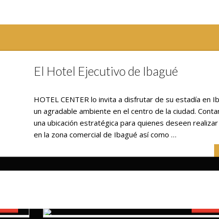
El Hotel Ejecutivo de Ibagué
HOTEL CENTER lo invita a disfrutar de su estadía en I
un agradable ambiente en el centro de la ciudad. Cont
una ubicación estratégica para quienes deseen realiza
en la zona comercial de Ibagué así como …
$90.000
VAR
RESE
incluidos
/ Imp.