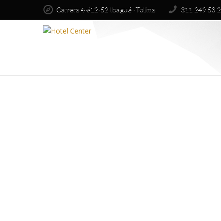
Carrera 4 #12-52 Ibagué -Tolima
311 249 53 2